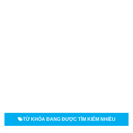
TỪ KHÓA
ĐANG ĐƯỢC TÌM KIẾM NHIỀU