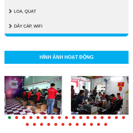
LOA, QUẠT
DÂY CÁP, WIFI
HÌNH ẢNH
HOẠT ĐỘNG