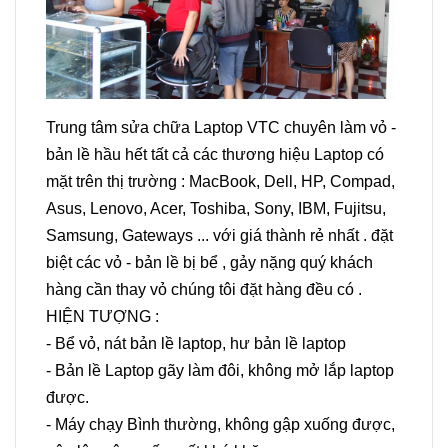
Trung tâm sửa chữa Laptop VTC chuyên làm vỏ -
bản lề hầu hết tất cả các thương hiệu Laptop có
mặt trên thị trường : MacBook, Dell, HP, Compad,
Asus, Lenovo, Acer, Toshiba, Sony, IBM, Fujitsu,
Samsung, Gateways ... với giá thành rẻ nhất . đặt
biệt các vỏ - bản lề bị bể , gảy nặng quý khách
hàng cần thay vỏ chúng tôi đặt hàng đều có .
HIỆN TƯỢNG :
- Bể vỏ, nát bản lề laptop, hư bản lề laptop
- Bản lề Laptop gãy làm đôi, không mở lắp laptop
được.
- Máy chạy Bình thường, không gập xuống được,