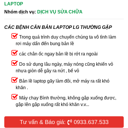
LAPTOP
Nhóm dịch vụ:
DỊCH VỤ SỬA CHỮA
CÁC BỆNH CĂN BẢN LAPTOP LG THƯỜNG GẶP
Trong quá trình duy chuyển chúng ta vô tình làm
rơi máy dẩn đến bung bản lề
các chân ốc ngay bản lề bị rớt ra ngoài
Do sử dụng lâu ngày, máy nóng cũng khiến vỏ
nhựa giòn dễ gây ra nứt , bể vỏ
Bản lề laptop gãy làm đôi, mở máy ra rất khó
khăn .
Máy chạy Bình thường, không gập xuống được,
gập lên gập xuống rất khó khăn v.v...
Tư vấn & Báo giá:
0933.637.533