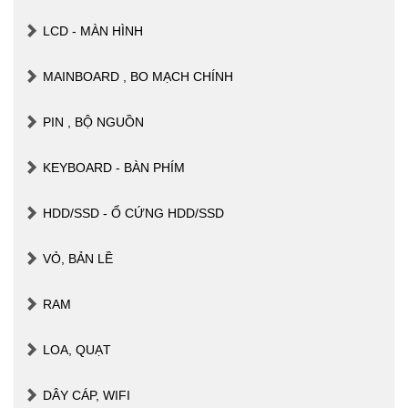
LCD - MÀN HÌNH
MAINBOARD , BO MẠCH CHÍNH
PIN , BỘ NGUỒN
KEYBOARD - BÀN PHÍM
HDD/SSD - Ổ CỨNG HDD/SSD
VỎ, BẢN LỀ
RAM
LOA, QUẠT
DÂY CÁP, WIFI