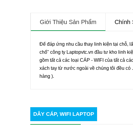
Giới Thiệu Sản Phẩm
Chính
Để đáp ứng nhu cầu thay linh kiện tại chỗ, lấ
ục Hồi Pin
Dịch Vụ Tân Trang Vỏ, Bản Lề
Dịc
chổ" công ty Laptopvtc.vn đầu tư kho linh ki
Laptop
gồm tất cả các loại CÁP - WIFI của tất cả cá
xách tay từ nước ngoài về chúng tôi đều có 
hàng ).
DÂY CÁP, WIFI LAPTOP