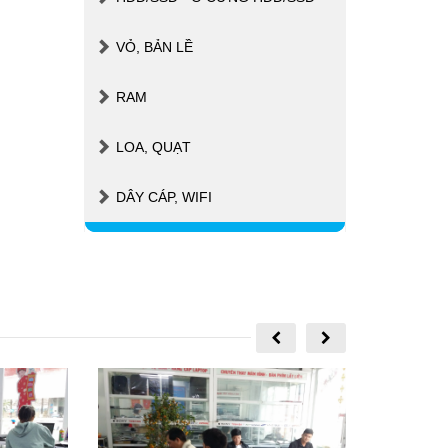
VỎ, BẢN LỀ
RAM
LOA, QUẠT
DÂY CÁP, WIFI