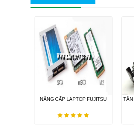
OOK
NÂNG CẤP LAPTOP FUJITSU
TÂN 
Xem thêm