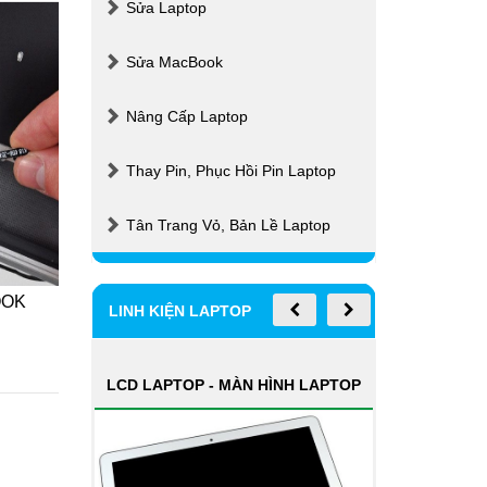
Sửa Laptop
Sửa MacBook
Nâng Cấp Laptop
Thay Pin, Phục Hồi Pin Laptop
Tân Trang Vỏ, Bản Lề Laptop
OK
WIFI CHO MACBOOK
K
LINH KIỆN LAPTOP
MAINBOARD LAPTOP, BO MẠCH
LAPTOP
PIN
CHÍNH
Xem thêm