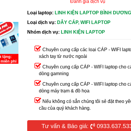
Đánh giá dịch vụ
Loại laptop:
LINH KIỆN LAPTOP BÌNH DƯƠN
Loại dịch vụ:
DÂY CÁP, WIFI LAPTOP
Nhóm dịch vụ:
LINH KIỆN LAPTOP
Chuyên cung cấp các loại CÁP - WIFI lapt
xách tay từ nước ngoài
Chuyên cung cấp CÁP - WIFI laptop cho c
dòng gamning
Chuyên cung cấp CÁP - WIFI laptop cho c
dòng máy trạm & đồ họa
Nếu không có sẳn chúng tôi sẻ đặt theo yê
cầu của quý khách hàng.
Tư vấn & Báo giá:
0933.637.53