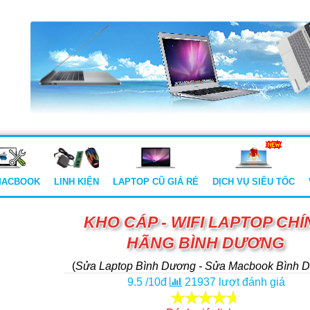
MACBOOK
LINH KIỆN
LAPTOP CŨ GIÁ RẺ
DỊCH VỤ SIÊU TỐC
KHO CÁP - WIFI LAPTOP CHÍ
HÃNG BÌNH DƯƠNG
(
Sửa Laptop Bình Dương - Sửa Macbook Bình 
Thay Màn Hình Laptop
Thay Pin - Phục Hồi Pin L
9.5
/
10
đ
21937
lượt đánh giá