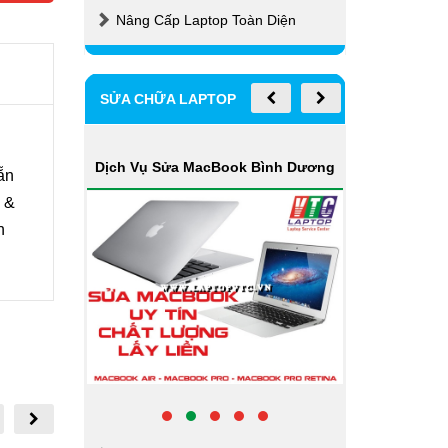
Nâng Cấp Laptop Toàn Diện
SỬA CHỮA LAPTOP
Dịch Vụ Nâng Cấp Laptop Bình
 Dương
Dịch Vụ
ẵn
Dương
m &
h