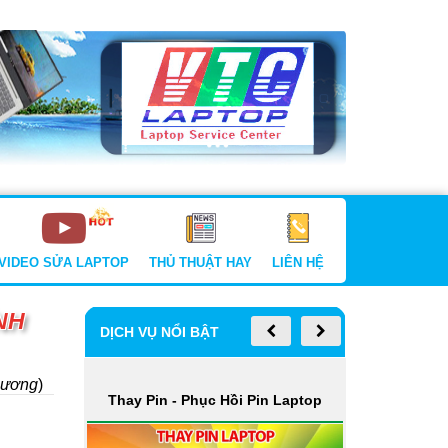
VIDEO SỬA LAPTOP
THỦ THUẬT HAY
LIÊN HỆ
NH
DỊCH VỤ NỔI BẬT
Dương
)
Thay Bàn Phím Laptop
aptop
Vệ S