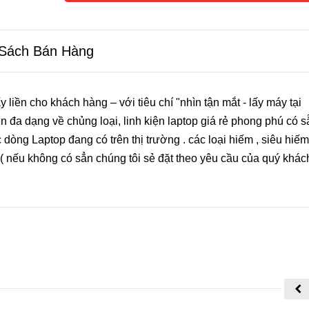
 Sách Bán Hàng
y liền cho khách hàng – với tiêu chí "nhìn tận mắt - lấy máy tại
h Vụ Sửa Laptop Bình Dương
Dịch Vụ Sửa MacBook Bình
ện đa dạng về chủng loại, linh kiện laptop giá rẻ phong phú có s
c dòng Laptop đang có trên thị trường . các loại hiếm , siêu hiế
.( nếu không có sẳn chúng tôi sẻ đặt theo yêu cầu của quý khác