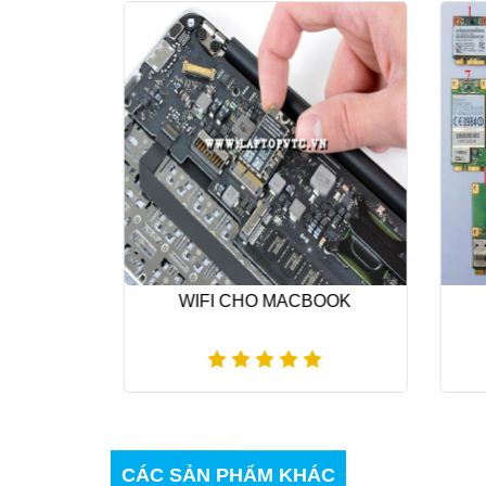
BOOK
WIFI CHO MACBOOK
PTOP
DÂY CÁP, WIFI LAPTOP
ADA
Xem thêm
CÁC SẢN PHẨM KHÁC