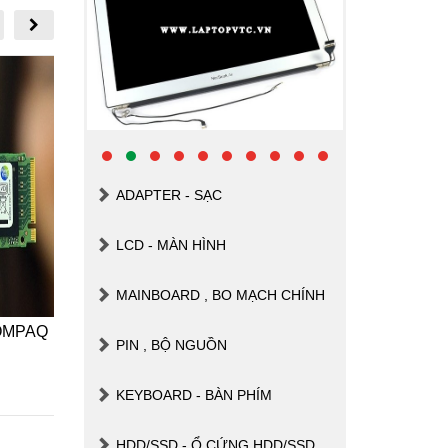
ADAPTER - SẠC
LCD - MÀN HÌNH
MAINBOARD , BO MẠCH CHÍNH
MPAQ
TÂN TRANG VỎ BẢN LỀ LAPTOP
TÂN TR
PIN , BỘ NGUỒN
MACBOOK
KEYBOARD - BÀN PHÍM
Xem thêm
HDD/SSD - Ổ CỨNG HDD/SSD