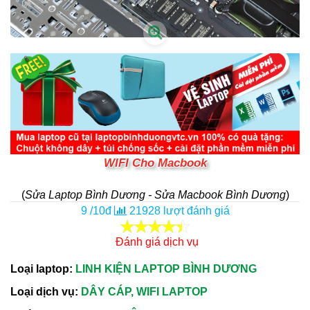
WIFI Cho Macbook
(
Sửa Laptop Bình Dương - Sửa Macbook Bình Dương
)
9
/
10
đ
21928
lượt đánh giá
Đánh giá dịch vụ
Loại laptop:
LINH KIỆN LAPTOP BÌNH DƯƠNG
Loại dịch vụ:
DÂY CÁP, WIFI LAPTOP