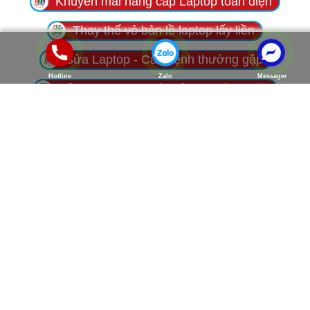
Khuyến mãi nâng cấp Laptop toàn diện
Thay thế vỏ bản lề laptop lấy liền
Sửa Laptop - Các bệnh thường gặp
Hotline
Zalo
Messager
Sửa Macbook - Các bệnh thường gặp
Thay màn hình Laptop
Thay bàn phím laptop
Thay PIN laptop
Thay vỏ bản lề laptop
ĐỐI TÁC
THÂN THIẾT