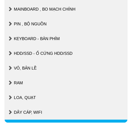
MAINBOARD , BO MẠCH CHÍNH
PIN , BỘ NGUỒN
KEYBOARD - BÀN PHÍM
HDD/SSD - Ổ CỨNG HDD/SSD
VỎ, BẢN LỀ
RAM
LOA, QUẠT
DÂY CÁP, WIFI