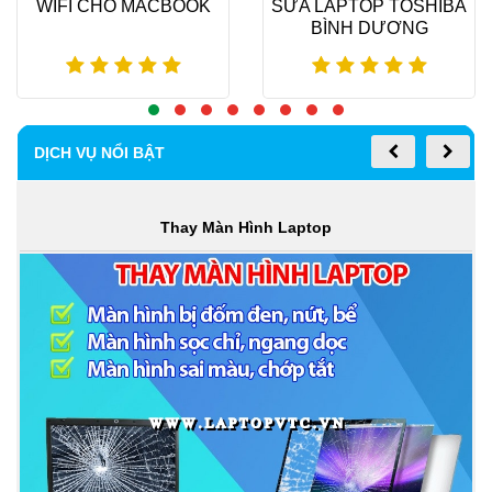
WIFI CHO MACBOOK
SỬA LAPTOP TOSHIBA
BÌNH DƯƠNG
Xem thêm
Xem thêm
DỊCH VỤ NỔI BẬT
Thay Màn Hình Laptop