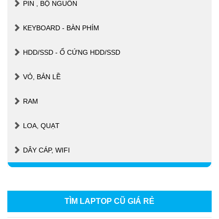
PIN , BỘ NGUỒN
KEYBOARD - BÀN PHÍM
HDD/SSD - Ổ CỨNG HDD/SSD
VỎ, BẢN LỀ
RAM
LOA, QUẠT
DÂY CÁP, WIFI
TÌM LAPTOP CŨ GIÁ RẺ