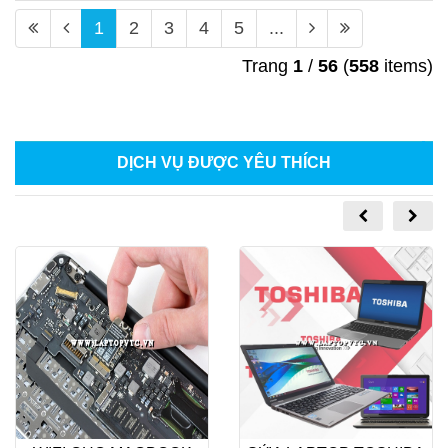
1
2
3
4
5
...
Trang
1
/
56
(
558
items)
DỊCH VỤ ĐƯỢC YÊU THÍCH