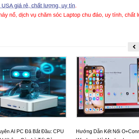
USA giá rẻ, chất lượng, uy tín
.
áy nổ, dịch vụ chăm sóc Laptop chu đáo, uy tính, chất 
yên AI PC Đã Bắt Đầu: CPU
Hướng Dẫn Kết Nối O+Conne