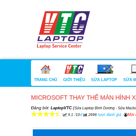
TRANG CHỦ
GIỚI THIỆU
SỬA LAPTOP
SỬA 
MICROSOFT THAY THẾ MÀN HÌNH 
Đăng bởi:
(
LaptopVTC
Sửa Laptop Bình Dương - Sửa Macb
/
đ
lượt đánh giá
Mời 
9.1
10
2696
t Macbook
Nâng Cấp Laptop Toàn Diện