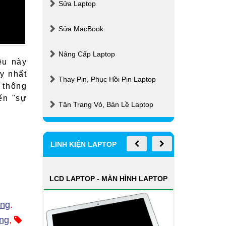
Sửa Laptop
Sửa MacBook
Nâng Cấp Laptop
ều này
y nhất
Thay Pin, Phục Hồi Pin Laptop
 thông
ến "sự
Tân Trang Vỏ, Bản Lề Laptop
LINH KIỆN LAPTOP
LAPTOP
MAINBOARD LAPTOP, BO MẠCH
PIN
CHÍNH
ơng
.
ng
,