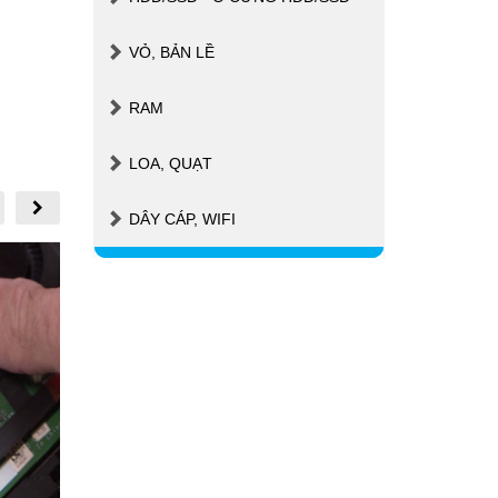
Macbook Đơn Giản
Trên Máy 
Nhiễm Vi
VỎ, BẢN LỀ
RAM
LOA, QUẠT
DÂY CÁP, WIFI