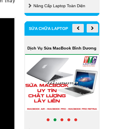
n thay
Nâng Cấp Laptop Toàn Diện
SỬA CHỮA LAPTOP
 Dương
Dịch Vụ Nâng Cấp Laptop Bình
Dịch Vụ
Dương