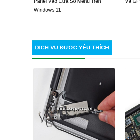
 Sang PC
Panel Vào Cửa Sổ Menu Trên
Và GPU
Windows 11
DỊCH VỤ ĐƯỢC YÊU THÍCH