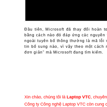
Đầu tiên, Microsoft đã thay đổi hoàn 
bằng cách nào đó đáp ứng các nguyên t
ngoài tuyên bố thông thường là mã lỗi
tin bổ sung nào, vì vậy theo một cách
đơn giản" mà Microsoft đang tìm kiếm.
PTOP
DÂY CÁP, WIFI LAPTOP
ADA
Xin chào, chúng tôi là
Laptop VTC
, chuyê
Công ty Công nghệ Laptop VTC còn cung 