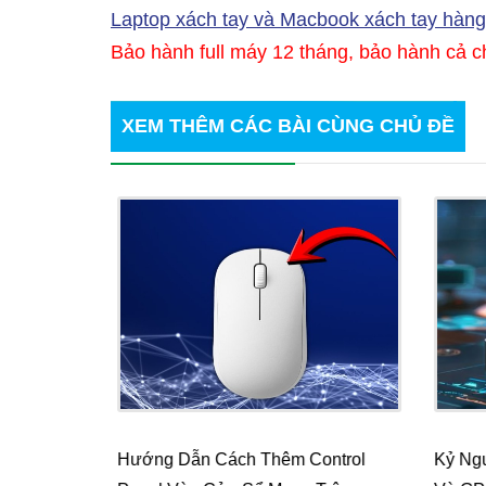
Laptop xách tay và Macbook xách tay hàng 
Bảo hành full máy 12 tháng, bảo hành cả ch
XEM THÊM CÁC BÀI
CÙNG CHỦ ĐỀ
ột Số
Hướng Dẫn Cách Thêm Control
Kỷ Ngu