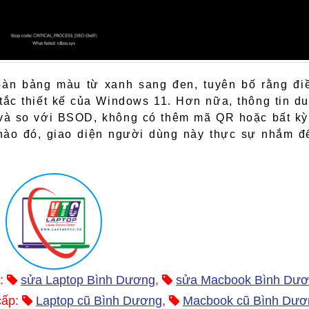
toàn bảng màu từ xanh sang đen, tuyên bố rằng đi
ắc thiết kế của Windows 11. Hơn nữa, thông tin du
 và so với BSOD, không có thêm mã QR hoặc bất kỳ
 nào đó, giao diện người dùng này thực sự nhắm đ
PTER LAPTOP - SẠC LAPTOP
LCD LAPTOP - MÀN HÌNH 
n:
sửa Laptop Bình Dương
,
sửa Macbook Bình Dư
cấp:
Laptop cũ Bình Dương
,
Macbook cũ Bình Dươ