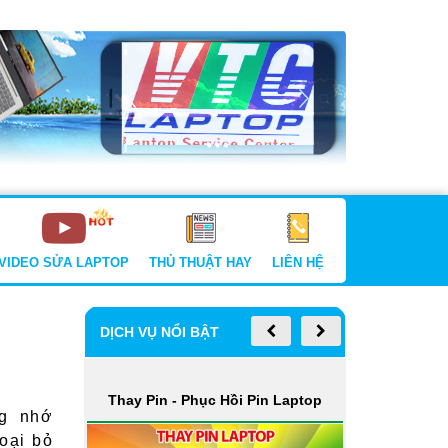
VIDEO SỬA LAPTOP
THỦ THUẬT HAY
LIÊN HỆ
DỊCH VỤ NỔI BẬT
aptop
Thay Bàn Phím Laptop
Vệ S
ng nhớ
oại bỏ