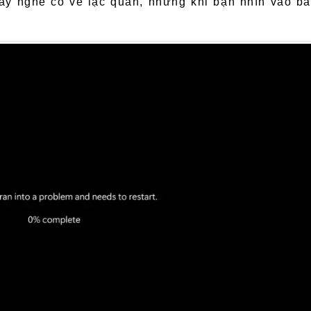
y nghe có vẻ lạc quan, nhưng khi bạn nhìn vào bả
h Vụ Sửa Laptop Bình Dương
Dịch Vụ Sửa MacBook Bình