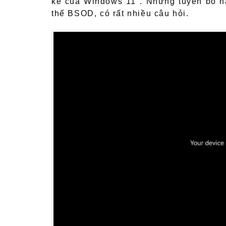
kế của Windows 11". Những tuyên bố nà
thế BSOD, có rất nhiều câu hỏi.
ục Hồi Pin
Dịch Vụ Tân Trang Vỏ, Bản Lề
Dịc
Laptop