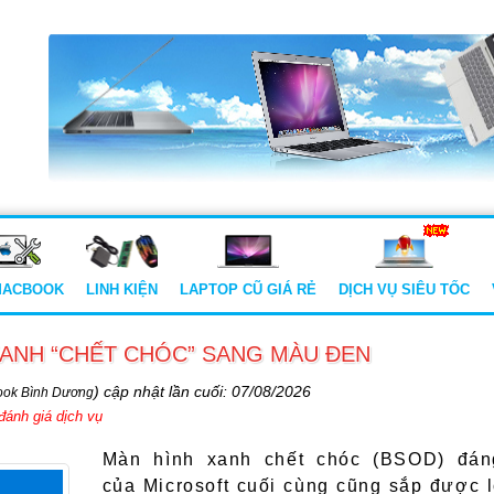
MACBOOK
LINH KIỆN
LAPTOP CŨ GIÁ RẺ
DỊCH VỤ SIÊU TỐC
XANH “CHẾT CHÓC” SANG MÀU ĐEN
)
cập nhật lần cuối: 07/08/2026
ook Bình Dương
đánh giá dịch vụ
Thay Màn Hình Laptop
Thay Pin - Phục Hồi Pin L
Màn hình xanh chết chóc (BSOD) đá
của Microsoft cuối cùng cũng sắp được l