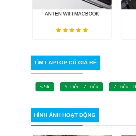
IR
ANTEN WIFI MACBOOK
Xem thêm
TÌM LAPTOP CŨ GIÁ RẺ
< 5tr
5 Triệu - 7 Triệu
7 Triệu - 1
HÌNH ẢNH
HOẠT ĐỘNG