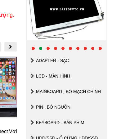
lượng.
ADAPTER - SẠC
LCD - MÀN HÌNH
MAINBOARD , BO MẠCH CHÍNH
PIN , BỘ NGUỒN
KEYBOARD - BÀN PHÍM
ct Với
Cách Đăng Xuất ICloud Trên
Cách Khô
HDD/SSD - Ổ CỨNG HDD/SSD